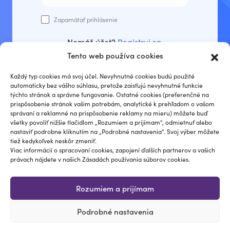
Zapamätať prihlásenie
Nemáš účet?
Registruj sa
.
Tento web používa cookies
Prihlásiť sa
Každý typ cookies má svoj účel. Nevyhnutné cookies budú použité
automaticky bez vášho súhlasu, pretože zaisťujú nevyhnutné funkcie
týchto stránok a správne fungovanie. Ostatné cookies (preferenčné na
prispôsobenie stránok vašim potrebám, analytické k prehľadom o vašom
správaní a reklamné na prispôsobenie reklamy na mieru) môžete buď
Zabudli ste heslo?
všetky povoliť nižšie tlačidlom „Rozumiem a prijímam“, odmietnuť alebo
nastaviť podrobne kliknutím na „Podrobné nastavenia“. Svoj výber môžete
tiež kedykoľvek neskôr zmeniť.
Viac informácií o spracovaní cookies, zapojení ďalších partnerov a vašich
právach nájdete v našich Zásadách používania súborov cookies.
Rozumiem a prijímam
Podrobné nastavenia