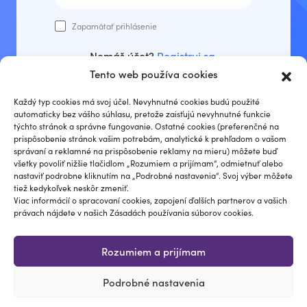
Zapamätať prihlásenie
Nemáš účet?
Registruj sa
.
Tento web používa cookies
Prihlásiť sa
Každý typ cookies má svoj účel. Nevyhnutné cookies budú použité
automaticky bez vášho súhlasu, pretože zaisťujú nevyhnutné funkcie
týchto stránok a správne fungovanie. Ostatné cookies (preferenčné na
prispôsobenie stránok vašim potrebám, analytické k prehľadom o vašom
správaní a reklamné na prispôsobenie reklamy na mieru) môžete buď
Zabudli ste heslo?
všetky povoliť nižšie tlačidlom „Rozumiem a prijímam“, odmietnuť alebo
nastaviť podrobne kliknutím na „Podrobné nastavenia“. Svoj výber môžete
tiež kedykoľvek neskôr zmeniť.
Viac informácií o spracovaní cookies, zapojení ďalších partnerov a vašich
právach nájdete v našich Zásadách používania súborov cookies.
Rozumiem a prijímam
Podrobné nastavenia