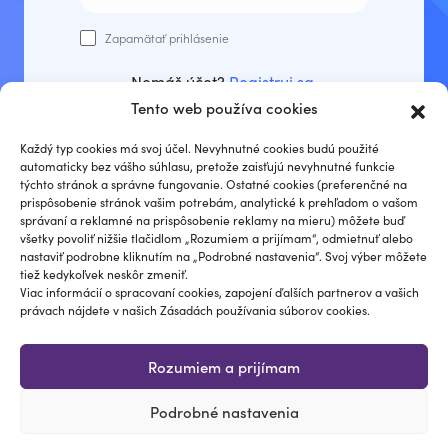
Zapamätať prihlásenie
Nemáš účet?
Registruj sa
.
Tento web používa cookies
Prihlásiť sa
Každý typ cookies má svoj účel. Nevyhnutné cookies budú použité
automaticky bez vášho súhlasu, pretože zaisťujú nevyhnutné funkcie
týchto stránok a správne fungovanie. Ostatné cookies (preferenčné na
prispôsobenie stránok vašim potrebám, analytické k prehľadom o vašom
správaní a reklamné na prispôsobenie reklamy na mieru) môžete buď
Zabudli ste heslo?
všetky povoliť nižšie tlačidlom „Rozumiem a prijímam“, odmietnuť alebo
nastaviť podrobne kliknutím na „Podrobné nastavenia“. Svoj výber môžete
tiež kedykoľvek neskôr zmeniť.
Viac informácií o spracovaní cookies, zapojení ďalších partnerov a vašich
právach nájdete v našich Zásadách používania súborov cookies.
Rozumiem a prijímam
Podrobné nastavenia