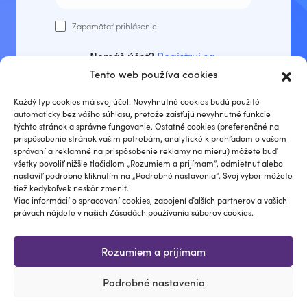
Zapamätať prihlásenie
Nemáš účet?
Registruj sa
.
Tento web používa cookies
Prihlásiť sa
Každý typ cookies má svoj účel. Nevyhnutné cookies budú použité
automaticky bez vášho súhlasu, pretože zaisťujú nevyhnutné funkcie
týchto stránok a správne fungovanie. Ostatné cookies (preferenčné na
prispôsobenie stránok vašim potrebám, analytické k prehľadom o vašom
správaní a reklamné na prispôsobenie reklamy na mieru) môžete buď
Zabudli ste heslo?
všetky povoliť nižšie tlačidlom „Rozumiem a prijímam“, odmietnuť alebo
nastaviť podrobne kliknutím na „Podrobné nastavenia“. Svoj výber môžete
tiež kedykoľvek neskôr zmeniť.
Viac informácií o spracovaní cookies, zapojení ďalších partnerov a vašich
právach nájdete v našich Zásadách používania súborov cookies.
Rozumiem a prijímam
Podrobné nastavenia