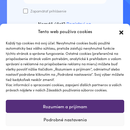
Zapamätať prihlásenie
Nemáš účet?
Registruj sa
.
Tento web používa cookies
Prihlásiť sa
Každý typ cookies má svoj účel. Nevyhnutné cookies budú použité
automaticky bez vášho súhlasu, pretože zaisťujú nevyhnutné funkcie
týchto stránok a správne fungovanie. Ostatné cookies (preferenčné na
prispôsobenie stránok vašim potrebám, analytické k prehľadom o vašom
správaní a reklamné na prispôsobenie reklamy na mieru) môžete buď
Zabudli ste heslo?
všetky povoliť nižšie tlačidlom „Rozumiem a prijímam“, odmietnuť alebo
nastaviť podrobne kliknutím na „Podrobné nastavenia“. Svoj výber môžete
tiež kedykoľvek neskôr zmeniť.
Viac informácií o spracovaní cookies, zapojení ďalších partnerov a vašich
právach nájdete v našich Zásadách používania súborov cookies.
Rozumiem a prijímam
Podrobné nastavenia