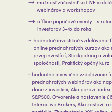
možnosť zúčastniť sa LIVE vzdel
webinárov a workshopov
offline papučové eventy - stretnu
investorov 3-4x do roka
hodnotné investičné vzdelávanie
online prednahratých kurzov ako 
prvej investícií, Stockpicking a val
spoločnosti, Praktický opčný kurz
hodnotné investičné vzdelávanie 
prednahratých webinárov ako napr
dane z investícií, Ako poraziť index
S&P500, Otvorenie a nastavenie úč
Interactive Brokers, Ako zostaviť a r
portfólio, Zhodnotenie 20% ročne, d