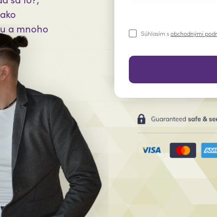
 ako
adu a mnoho
Súhlasím s
obchodnými pod