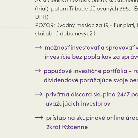
(trial), potom Ti bude účtovaných 395,- E
DPH).
POZOR: úvodný mesiac za 19,- Eur platí, l
skúšobnú dobu nevyužil !
možnosť investovať a spravovať v
investície bez poplatkov za správ
papučové investične portfólia - r
dividendové porážajúce svoje b
privátna discord skupina 24/7 
uvažujúcich investorov
prístup na skupinové online úra
2krát týždenne