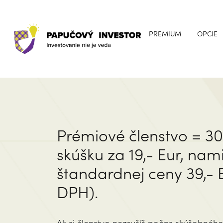
PREMIUM
OPCIE
Prémiové členstvo = 30
skúšku za 19,- Eur, nam
štandardnej ceny 39,- E
DPH).
Ak si členstvo nezrušíš počas skúšobnéh