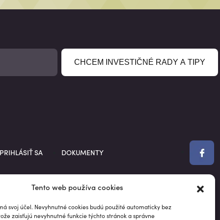
CHCEM INVESTIČNÉ RADY A TIPY
PRIHLÁSIŤ SA
DOKUMENTY
Tento web používa cookies
má svoj účel. Nevyhnutné cookies budú použité automaticky bez
tože zaisťujú nevyhnutné funkcie týchto stránok a správne