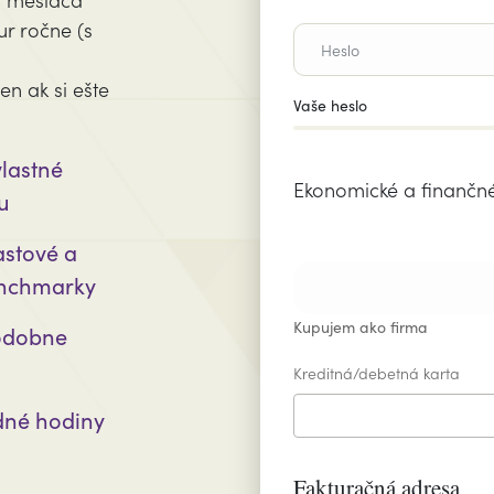
ur ročne (s
en ak si ešte
Vaše heslo
lastné
Ekonomické a finančn
u
astové a
enchmarky
Kupujem ako firma
podobne
Kreditná/debetná karta
dné hodiny
Fakturačná adresa