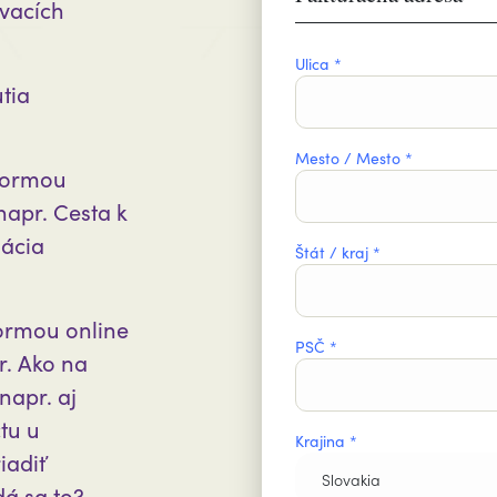
ávacích
Ulica *
tia
Mesto / Mesto *
 formou
napr. Cesta k
uácia
Štát / kraj *
formou online
PSČ *
. Ako na
 napr. aj
tu u
Krajina *
iadiť
Slovakia
á sa to?,