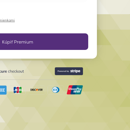
mienkami
Kúpiť Premium