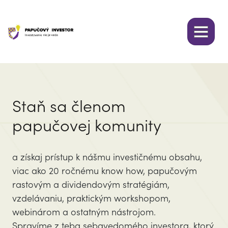
Staň sa členom
papučovej komunity
a získaj prístup k nášmu investičnému obsahu,
viac ako 20 ročnému know how, papučovým
rastovým a dividendovým stratégiám,
vzdelávaniu, praktickým workshopom,
webinárom a ostatným nástrojom.
Spravíme z teba sebavedomého investora, ktorý