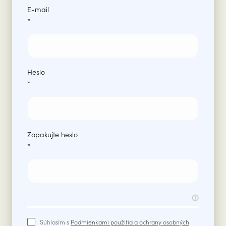
E-mail
*
Heslo
*
Zopakujte heslo
*
Súhlasím s
Podmienkami použitia a ochrany osobných