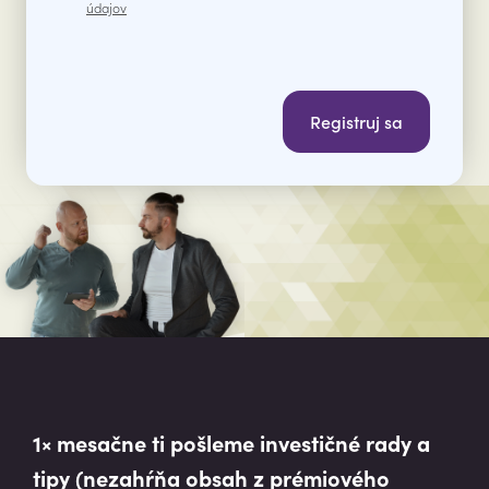
údajov
Registruj sa
1× mesačne ti pošleme investičné rady a
tipy (nezahŕňa obsah z prémiového