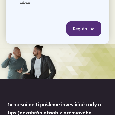
údajov
Registruj sa
1× mesačne ti pošleme investičné rady a
tipy (nezahŕňa obsah z prémiového