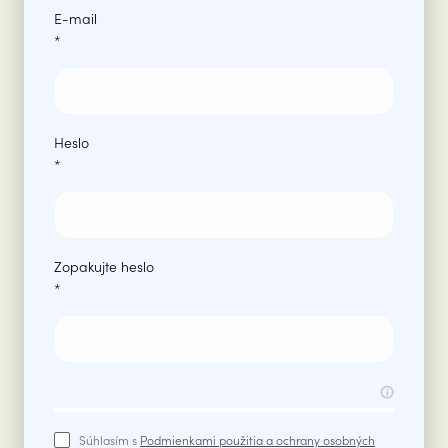
E-mail
*
Heslo
*
Zopakujte heslo
*
Súhlasím s
Podmienkami použitia a ochrany osobných