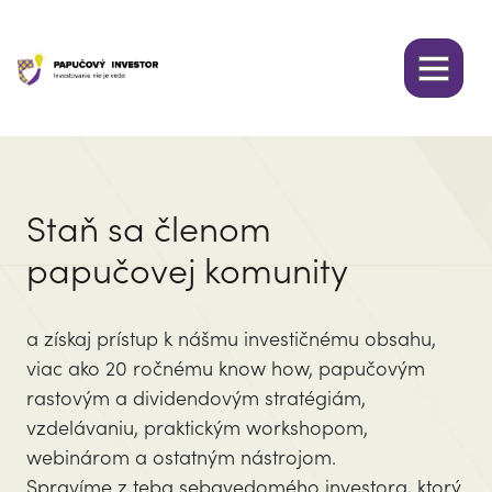
Staň sa členom
papučovej komunity
a získaj prístup k nášmu investičnému obsahu,
viac ako 20 ročnému know how, papučovým
rastovým a dividendovým stratégiám,
vzdelávaniu, praktickým workshopom,
webinárom a ostatným nástrojom.
Spravíme z teba sebavedomého investora, ktorý