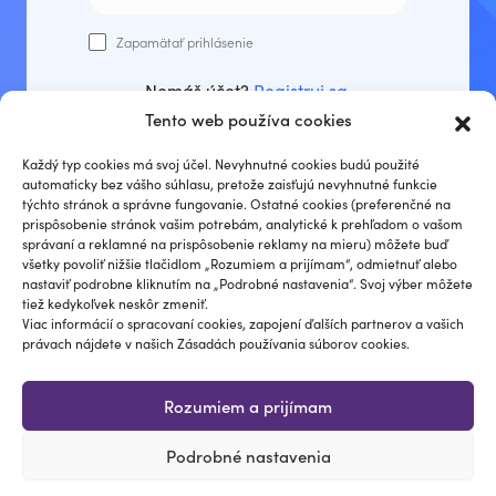
Zapamätať prihlásenie
Nemáš účet?
Registruj sa
.
Tento web používa cookies
Prihlásiť sa
Každý typ cookies má svoj účel. Nevyhnutné cookies budú použité
automaticky bez vášho súhlasu, pretože zaisťujú nevyhnutné funkcie
týchto stránok a správne fungovanie. Ostatné cookies (preferenčné na
prispôsobenie stránok vašim potrebám, analytické k prehľadom o vašom
správaní a reklamné na prispôsobenie reklamy na mieru) môžete buď
Zabudli ste heslo?
všetky povoliť nižšie tlačidlom „Rozumiem a prijímam“, odmietnuť alebo
nastaviť podrobne kliknutím na „Podrobné nastavenia“. Svoj výber môžete
tiež kedykoľvek neskôr zmeniť.
Viac informácií o spracovaní cookies, zapojení ďalších partnerov a vašich
právach nájdete v našich Zásadách používania súborov cookies.
Rozumiem a prijímam
Podrobné nastavenia