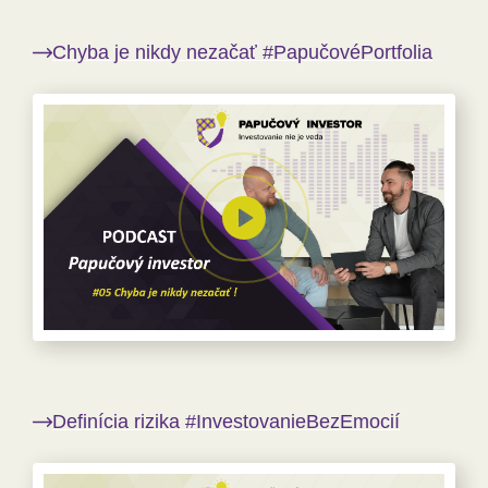
Chyba je nikdy nezačať #PapučovéPortfolia
Definícia rizika #InvestovanieBezEmocií