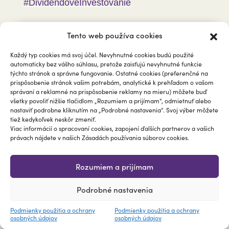
#DividendovéInvestovanie
Tento web používa cookies
Každý typ cookies má svoj účel. Nevyhnutné cookies budú použité
automaticky bez vášho súhlasu, pretože zaisťujú nevyhnutné funkcie
týchto stránok a správne fungovanie. Ostatné cookies (preferenčné na
prispôsobenie stránok vašim potrebám, analytické k prehľadom o vašom
správaní a reklamné na prispôsobenie reklamy na mieru) môžete buď
všetky povoliť nižšie tlačidlom „Rozumiem a prijímam“, odmietnuť alebo
nastaviť podrobne kliknutím na „Podrobné nastavenia“. Svoj výber môžete
tiež kedykoľvek neskôr zmeniť.
Viac informácií o spracovaní cookies, zapojení ďalších partnerov a vašich
právach nájdete v našich Zásadách používania súborov cookies.
Rozumiem a prijímam
BITCOIN a investičné portfólio
Podrobné nastavenia
#DusanMatuska
Podmienky použitia a ochrany
Podmienky použitia a ochrany
osobných údajov
osobných údajov