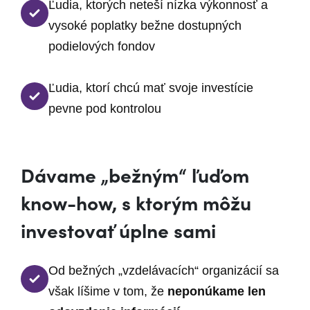
Ľudia, ktorých neteší nízka výkonnosť a
vysoké poplatky bežne dostupných
podielových fondov
Ľudia, ktorí chcú mať svoje investície
pevne pod kontrolou
Dávame „bežným“ ľuďom
know-how, s ktorým môžu
investovať úplne sami
Od bežných „vzdelávacích“ organizácií sa
však líšime v tom, že
neponúkame len