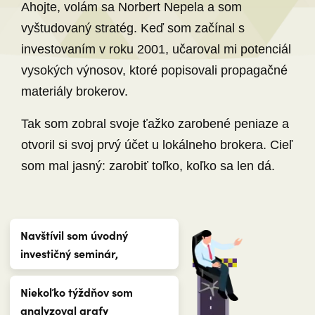
Ahojte, volám sa Norbert Nepela a som
vyštudovaný stratég. Keď som začínal s
investovaním v roku 2001, učaroval mi potenciál
vysokých výnosov, ktoré popisovali propagačné
materiály brokerov.
Tak som zobral svoje ťažko zarobené peniaze a
otvoril si svoj prvý účet u lokálneho brokera. Cieľ
som mal jasný: zarobiť toľko, koľko sa len dá.
Navštívil som úvodný
investičný seminár,
Niekoľko týždňov som
analyzoval grafy