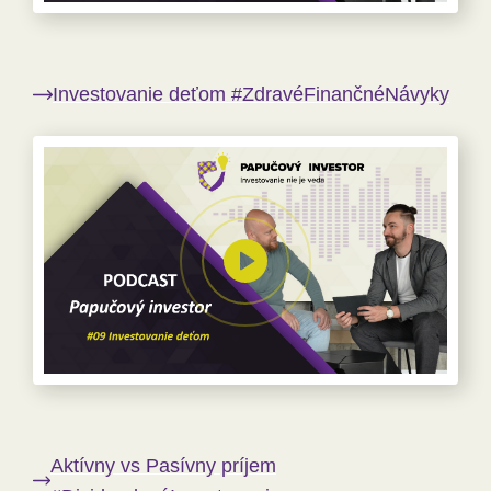
Investovanie deťom #ZdravéFinančnéNávyky
Aktívny vs Pasívny príjem