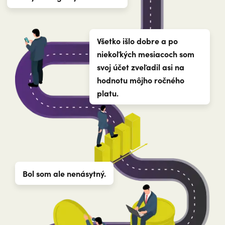
Všetko išlo dobre a po
niekoľkých mesiacoch som
svoj účet zveľadil asi na
hodnotu môjho ročného
platu.
Bol som ale nenásytný.