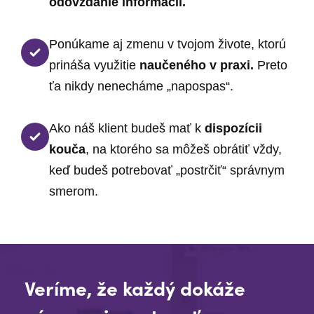
odovzdanie informácií.
Ponúkame aj zmenu v tvojom živote, ktorú
prináša využitie
naučeného v praxi.
Preto
ťa nikdy nenecháme „napospas“.
Ako náš klient budeš mať k
dispozícii
kouča
, na ktorého sa môžeš obrátiť vždy,
keď budeš potrebovať „postrčiť“ správnym
smerom.
Veríme, že každý dokáže