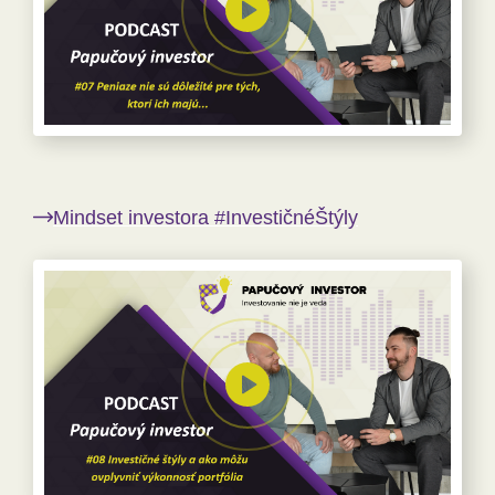
Mindset investora #InvestičnéŠtýly