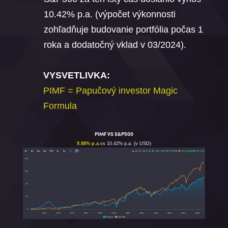
10.42% p.a. (výpočet výkonnosti
zohľadňuje budovanie portfólia počas 1
roka a dodatočný vklad v 03/2024).
VYSVETLIVKA:
PIMF = Papučový investor Magic
Formula
PIMF VS S&P500
9.88% p.a.
vs 10.42% p.a. (v USD)