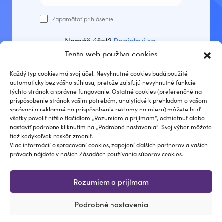
Zapamätať prihlásenie
Nemáš účet?
Registruj sa
.
Tento web používa cookies
Prihlásiť sa
Každý typ cookies má svoj účel. Nevyhnutné cookies budú použité
automaticky bez vášho súhlasu, pretože zaisťujú nevyhnutné funkcie
týchto stránok a správne fungovanie. Ostatné cookies (preferenčné na
prispôsobenie stránok vašim potrebám, analytické k prehľadom o vašom
správaní a reklamné na prispôsobenie reklamy na mieru) môžete buď
Zabudli ste heslo?
všetky povoliť nižšie tlačidlom „Rozumiem a prijímam“, odmietnuť alebo
nastaviť podrobne kliknutím na „Podrobné nastavenia“. Svoj výber môžete
tiež kedykoľvek neskôr zmeniť.
Viac informácií o spracovaní cookies, zapojení ďalších partnerov a vašich
právach nájdete v našich Zásadách používania súborov cookies.
Rozumiem a prijímam
Podrobné nastavenia