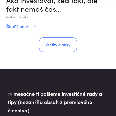
fakt nemáš čas…
Norbert Nepela
Čítať článok
Všetky články
1× mesačne ti pošleme investičné rady a
tipy (nezahŕňa obsah z prémiového
členstva)