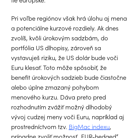
Pri voľbe regiónov však hrá úlohu aj mena
a potenciálne kurzové rozdiely. Ak dnes
zvolíš, kvôli úrokovým sadzbám, do
portfólia US dlhopisy, zároveň sa
vystavuješ riziku, že US dolár bude voči
Euru klesať. Toto môže spôsobiť, že
benefit úrokových sadzieb bude čiastočne
alebo úplne zmazaný pohybom
menového kurzu. Dáva preto pred
rozhodnutím zvážiť možný dlhodobý
vývoj cudzej meny voči Euru, napríklad aj
prostredníctvom tzv.
BigMac indexu
,
prípadne zvoliť možnosť „EUR-hedged“