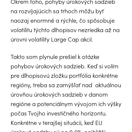
Okrem toho, pohyby úrokových sadzieb
na rozvíjajúcich sa trhoch môžu byť
naozaj enormné a rýchle, čo spôsobuje
volatilitu týchto dlhopisov nezriedka až na
úrovni volatility Large Cap akcií.
Takto som plynule prešiel k otázke
pohybov úrokových sadzieb. Keď si volím
pre dlhopisovú zložku portfólia konkrétne
regióny, treba sa zamýšľať nad aktuálnou
úrovňou úrokových sadzieb v danom
regióne a potenciálnym vývojom ich výšky
počas Tvojho investičného horizontu.
Konkrétne v terajšej situácii, keď EU
úrokové sadzby sú na 0.0%, najbližší