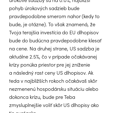
pohyb úrokových sadzieb bude
pravdepodobne smerom nahor (kedy to
bude, je otázne). To však znamená, že
Tvoja terajšia investícia do EU dlhopisov
bude do budúcna pravdepodobne klesať
na cene. Na druhej strane, US sadzba je
aktuálne 2.5%, čo v prípade očakávanej
krízy ponúka priestor pre jej zníženie
a následný rast ceny US dlhopisov. Ak
teda v najbližších rokoch očakávaš skôr
nezmenenú hospodársku situáciu alebo
dokonca krízu, bude pre Teba
zmysluplnejšie voliť skôr US dlhopisy ako
tie európske.