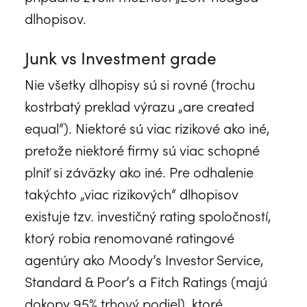
dlhopisov.
Junk vs Investment grade
Nie všetky dlhopisy sú si rovné (trochu
kostrbatý preklad výrazu „are created
equal“). Niektoré sú viac rizikové ako iné,
pretože niektoré firmy sú viac schopné
plniť si záväzky ako iné. Pre odhalenie
takýchto „viac rizikových“ dlhopisov
existuje tzv. investičný rating spoločností,
ktorý robia renomované ratingové
agentúry ako Moody’s Investor Service,
Standard & Poor’s a Fitch Ratings (majú
dokopy 95% trhový podiel), ktoré