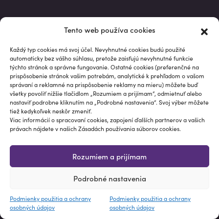
Tento web používa cookies
Každý typ cookies má svoj účel. Nevyhnutné cookies budú použité
automaticky bez vášho súhlasu, pretože zaisťujú nevyhnutné funkcie
týchto stránok a správne fungovanie. Ostatné cookies (preferenčné na
CHCEM INVESTIČNÉ RADY A TIPY
prispôsobenie stránok vašim potrebám, analytické k prehľadom o vašom
správaní a reklamné na prispôsobenie reklamy na mieru) môžete buď
všetky povoliť nižšie tlačidlom „Rozumiem a prijímam“, odmietnuť alebo
Súhlasím
so spracovaním osobných údajov
nastaviť podrobne kliknutím na „Podrobné nastavenia“. Svoj výber môžete
tiež kedykoľvek neskôr zmeniť.
Viac informácií o spracovaní cookies, zapojení ďalších partnerov a vašich
právach nájdete v našich Zásadách používania súborov cookies.
Rozumiem a prijímam
Podrobné nastavenia
PREMIUM
Podmienky použitia a ochrany
Podmienky použitia a ochrany
osobných údajov
osobných údajov
BLOG