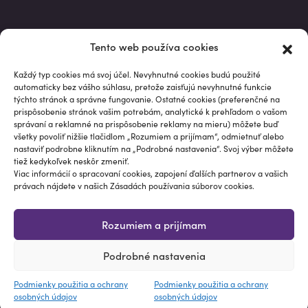
Market data powered by Intrinio.
Tento web používa cookies
S investovaním je spojené riziko. Hodnota investície môže v
priebehu jej trvania kolísať, niekedy aj výrazne. Údaje o
Každý typ cookies má svoj účel. Nevyhnutné cookies budú použité
automaticky bez vášho súhlasu, pretože zaisťujú nevyhnutné funkcie
minulej výkonnosti nie sú spoľahlivým ukazovateľom pre
týchto stránok a správne fungovanie. Ostatné cookies (preferenčné na
budúce výkonnosti. Informácie na tejto stránke, vrátane
prispôsobenie stránok vašim potrebám, analytické k prehľadom o vašom
analýz, výkonností a vzorových portfólií, sú poskytované „ako
správaní a reklamné na prispôsobenie reklamy na mieru) môžete buď
všetky povoliť nižšie tlačidlom „Rozumiem a prijímam“, odmietnuť alebo
sú“, neslúžia k poskytovaniu investičného poradenstva a
nastaviť podrobne kliknutím na „Podrobné nastavenia“. Svoj výber môžete
nepredstavujú odporúčanie ani výzvu na nákup, predaj alebo
tiež kedykoľvek neskôr zmeniť.
podržanie konkrétneho finančného nástroja ako vhodného
Viac informácií o spracovaní cookies, zapojení ďalších partnerov a vašich
právach nájdete v našich Zásadách používania súborov cookies.
pre konkrétneho investora.
© Papučový investor®
Rozumiem a prijímam
Programming by Studio TEM / Design & Marketing by
Podrobné nastavenia
Podmienky použitia a ochrany osobných údajov
Podmienky použitia a ochrany
Podmienky použitia a ochrany
osobných údajov
osobných údajov