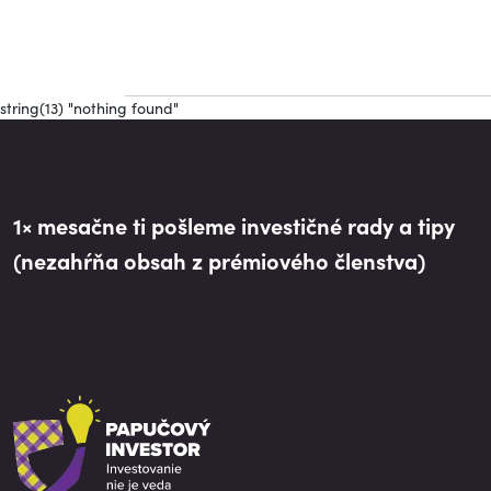
string(13) "nothing found"
1× mesačne ti pošleme investičné rady a tipy
(nezahŕňa obsah z prémiového členstva)