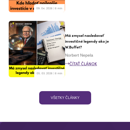
09. 04. 2026 | 6 min
Má zmysel nasledovať
investičné legendy ako je
W.Buffet?
Norbert Nepela
ČÍTAŤ ČLÁNOK
05. 03. 2026 | 6 min
VŠETKY ČLÁNKY