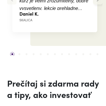
kurz je velmi zrozumitelny, dobre
vysvetleny, lekcie prehladne...
Daniel K.
Cena kurzu je urcite adekvatna a
SKALICA
hodnota ziskanych informacii
cenu az prevysuje. Dakujem
Prečítaj si zdarma rady
a tipy, ako investovať