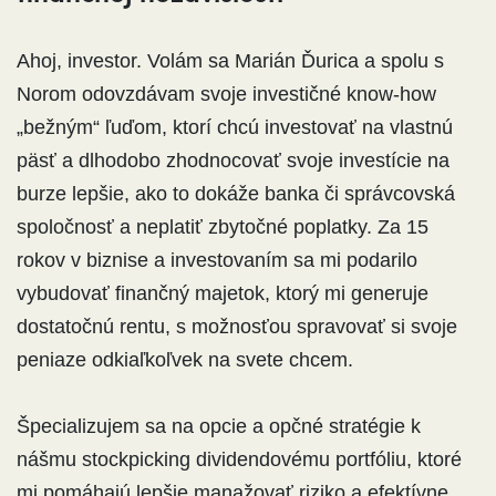
Ahoj, investor. Volám sa Marián Ďurica a spolu s
Norom odovzdávam svoje investičné know-how
„bežným“ ľuďom, ktorí chcú investovať na vlastnú
päsť a dlhodobo zhodnocovať svoje investície na
burze lepšie, ako to dokáže banka či správcovská
spoločnosť a neplatiť zbytočné poplatky. Za 15
rokov v biznise a investovaním sa mi podarilo
vybudovať finančný majetok, ktorý mi generuje
dostatočnú rentu, s možnosťou spravovať si svoje
peniaze odkiaľkoľvek na svete chcem.
Špecializujem sa na opcie a opčné stratégie k
nášmu stockpicking dividendovému portfóliu, ktoré
mi pomáhajú lepšie manažovať riziko a efektívne