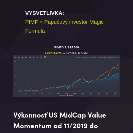
VYSVETLIVKA:
PIMF = Papučový investor Magic
Formula
PIMF VS S&P500
9.88% p.a.
vs 10.42% p.a. (v USD)
Výkonnosť US MidCap Value
Momentum od 11/2019 do