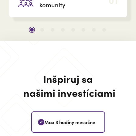
komunity
Inšpiruj sa
našimi investíciami
Max 3 hodiny mesačne