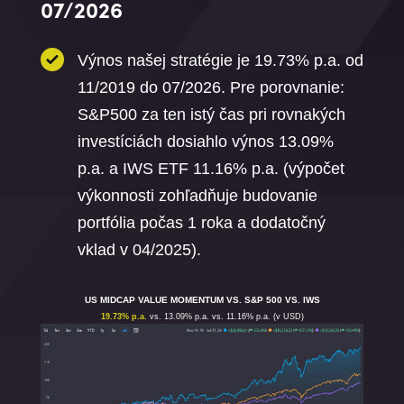
07/2026
Výnos našej stratégie je 19.73% p.a. od
11/2019 do 07/2026. Pre porovnanie:
S&P500 za ten istý čas pri rovnakých
investíciách dosiahlo výnos 13.09%
p.a. a IWS ETF 11.16% p.a. (výpočet
výkonnosti zohľadňuje budovanie
portfólia počas 1 roka a dodatočný
vklad v 04/2025).
US MIDCAP VALUE MOMENTUM VS. S&P 500 VS. IWS
19.73% p.a.
vs. 13.09% p.a. vs. 11.16% p.a. (v USD)