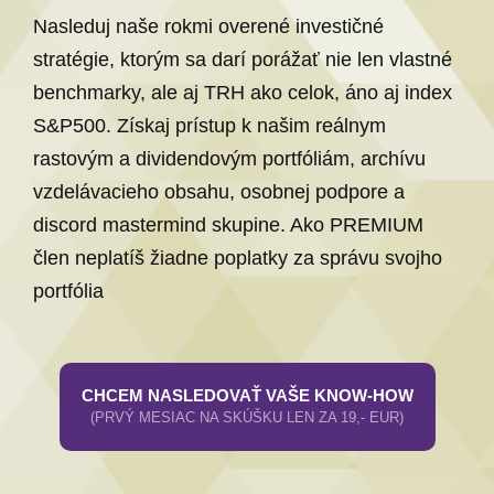
Nasleduj naše rokmi overené investičné
stratégie, ktorým sa darí porážať nie len vlastné
benchmarky, ale aj TRH ako celok, áno aj index
S&P500. Získaj prístup k našim reálnym
rastovým a dividendovým portfóliám, archívu
vzdelávacieho obsahu, osobnej podpore a
discord mastermind skupine. Ako PREMIUM
člen neplatíš žiadne poplatky za správu svojho
portfólia
CHCEM NASLEDOVAŤ VAŠE KNOW-HOW
(PRVÝ MESIAC NA SKÚŠKU LEN ZA 19,- EUR)