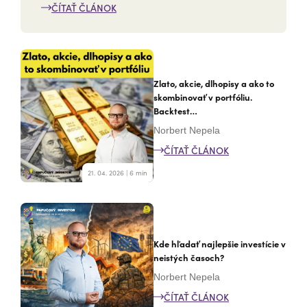
ČÍTAŤ ČLÁNOK
Zlato, akcie, dlhopisy a ako to
skombinovať v portfóliu.
Backtest…
Norbert Nepela
ČÍTAŤ ČLÁNOK
21. 04. 2026 | 6 min
Kde hľadať najlepšie investície v
neistých časoch?
Norbert Nepela
ČÍTAŤ ČLÁNOK