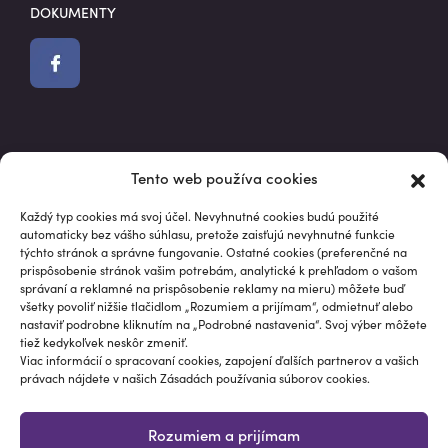
DOKUMENTY
Market data powered by Intrinio.
Tento web používa cookies
S investovaním je spojené riziko. Hodnota investície môže v
priebehu jej trvania kolísať, niekedy aj výrazne. Údaje o
Každý typ cookies má svoj účel. Nevyhnutné cookies budú použité
minulej výkonnosti nie sú spoľahlivým ukazovateľom pre
automaticky bez vášho súhlasu, pretože zaisťujú nevyhnutné funkcie
týchto stránok a správne fungovanie. Ostatné cookies (preferenčné na
budúce výkonnosti. Informácie na tejto stránke, vrátane
prispôsobenie stránok vašim potrebám, analytické k prehľadom o vašom
analýz, výkonností a vzorových portfólií, sú poskytované „ako
správaní a reklamné na prispôsobenie reklamy na mieru) môžete buď
sú“, neslúžia k poskytovaniu investičného poradenstva a
všetky povoliť nižšie tlačidlom „Rozumiem a prijímam“, odmietnuť alebo
nastaviť podrobne kliknutím na „Podrobné nastavenia“. Svoj výber môžete
nepredstavujú odporúčanie ani výzvu na nákup, predaj alebo
tiež kedykoľvek neskôr zmeniť.
podržanie konkrétneho finančného nástroja ako vhodného
Viac informácií o spracovaní cookies, zapojení ďalších partnerov a vašich
pre konkrétneho investora.
právach nájdete v našich Zásadách používania súborov cookies.
© Papučový investor®
Rozumiem a prijímam