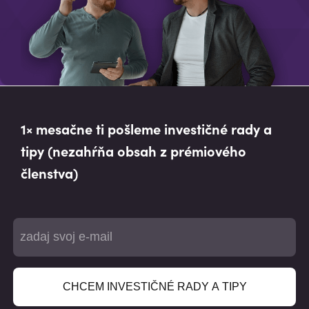
1× mesačne ti pošleme investičné rady a
tipy (nezahŕňa obsah z prémiového
členstva)
CHCEM INVESTIČNÉ RADY A TIPY