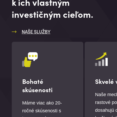
k ich vlastným
investičným cieľom.
NAŠE SLUŽBY
Bohaté
Skvelé 
skúsenosti
Naše mec
rastové por
Máme viac ako 20-
dosahujú 
ročné skúsenosti s