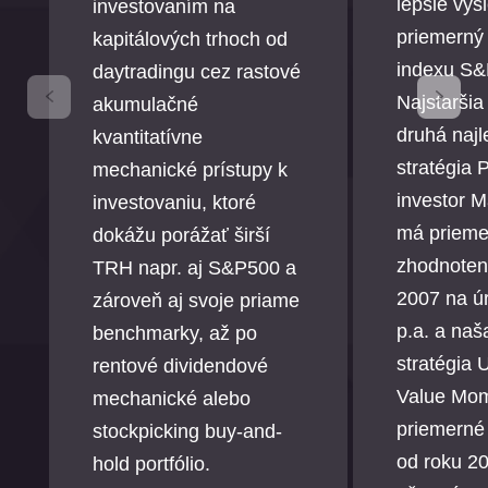
lepšie výs
investovaním na
priemerný
kapitálových trhoch od
indexu S&
daytradingu cez rastové
Najstaršia
akumulačné
druhá najl
kvantitatívne
stratégia
mechanické prístupy k
investor 
investovaniu, ktoré
má prieme
dokážu porážať širší
zhodnoten
TRH napr. aj S&P500 a
2007 na ú
zároveň aj svoje priame
p.a. a naš
benchmarky, až po
stratégia
rentové dividendové
Value Mo
mechanické alebo
priemerné
stockpicking buy-and-
od roku 2
hold portfólio.