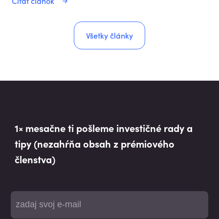
Čítať článok
Všetky články
1× mesačne ti pošleme investičné rady a
tipy (nezahŕňa obsah z prémiového
členstva)