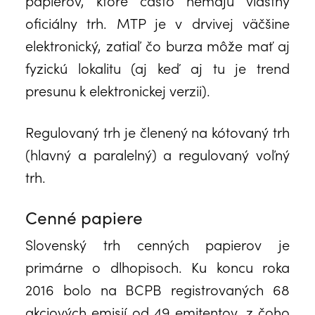
papierov, ktoré často nemajú vlastný
oficiálny trh. MTP je v drvivej väčšine
elektronický, zatiaľ čo burza môže mať aj
fyzickú lokalitu (aj keď aj tu je trend
presunu k elektronickej verzii).
Regulovaný trh je členený na kótovaný trh
(hlavný a paralelný) a regulovaný voľný
trh.
Cenné papiere
Slovenský trh cenných papierov je
primárne o dlhopisoch. Ku koncu roka
2016 bolo na BCPB registrovaných 68
akciových emisií od 49 emitentov, z čoho