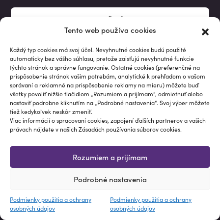
CHCEM INVESTIČNÉ RADY A TIPY
Tento web používa cookies
Súhlasím
so spracovaním osobných údajov
Každý typ cookies má svoj účel. Nevyhnutné cookies budú použité
automaticky bez vášho súhlasu, pretože zaisťujú nevyhnutné funkcie
týchto stránok a správne fungovanie. Ostatné cookies (preferenčné na
prispôsobenie stránok vašim potrebám, analytické k prehľadom o vašom
správaní a reklamné na prispôsobenie reklamy na mieru) môžete buď
všetky povoliť nižšie tlačidlom „Rozumiem a prijímam“, odmietnuť alebo
nastaviť podrobne kliknutím na „Podrobné nastavenia“. Svoj výber môžete
tiež kedykoľvek neskôr zmeniť.
Viac informácií o spracovaní cookies, zapojení ďalších partnerov a vašich
právach nájdete v našich Zásadách používania súborov cookies.
PREMIUM
Rozumiem a prijímam
BLOG
Podrobné nastavenia
FAQ
Podmienky použitia a ochrany
Podmienky použitia a ochrany
O NÁS
osobných údajov
osobných údajov