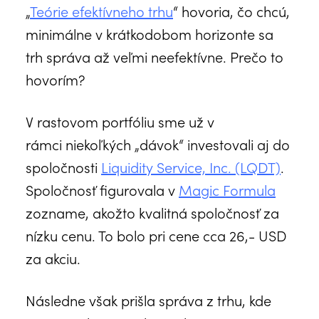
„
Teórie efektívneho trhu
“ hovoria, čo chcú,
minimálne v krátkodobom horizonte sa
trh správa až veľmi neefektívne. Prečo to
hovorím?
V rastovom portfóliu sme už v
rámci niekoľkých „dávok“ investovali aj do
spoločnosti
Liquidity Service, Inc. (LQDT)
.
Spoločnosť figurovala v
Magic Formula
zozname, akožto kvalitná spoločnosť za
nízku cenu. To bolo pri cene cca 26,- USD
za akciu.
Následne však prišla správa z trhu, kde