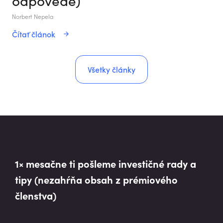
Norbert Nepela
Čítať článok
Všetky články
1× mesačne ti pošleme investičné rady a
tipy (nezahŕňa obsah z prémiového
členstva)