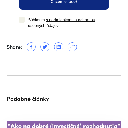
Chcem e-book
Súhlasím
s podmienkami a ochranou
osobných údajov
Share:
Podobné články