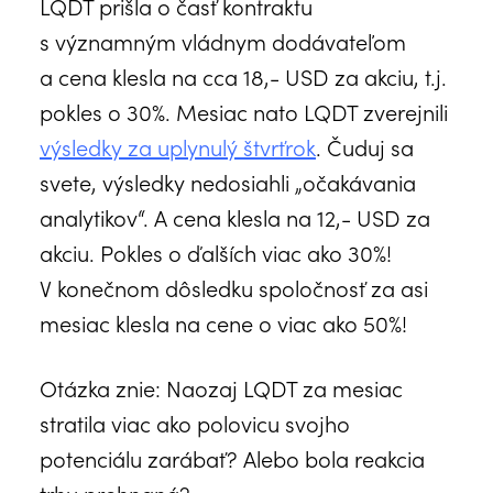
LQDT prišla o časť kontraktu
s významným vládnym dodávateľom
a cena klesla na cca 18,- USD za akciu, t.j.
pokles o 30%. Mesiac nato LQDT zverejnili
výsledky za uplynulý štvrťrok
. Čuduj sa
svete, výsledky nedosiahli „očakávania
analytikov“. A cena klesla na 12,- USD za
akciu. Pokles o ďalších viac ako 30%!
V konečnom dôsledku spoločnosť za asi
mesiac klesla na cene o viac ako 50%!
Otázka znie: Naozaj LQDT za mesiac
stratila viac ako polovicu svojho
potenciálu zarábať? Alebo bola reakcia