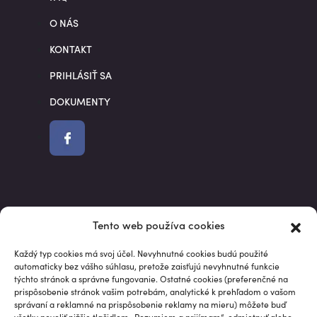
O NÁS
KONTAKT
PRIHLÁSIŤ SA
DOKUMENTY
Market data powered by Intrinio.
Tento web používa cookies
S investovaním je spojené riziko. Hodnota investície môže v
priebehu jej trvania kolísať, niekedy aj výrazne. Údaje o
Každý typ cookies má svoj účel. Nevyhnutné cookies budú použité
automaticky bez vášho súhlasu, pretože zaisťujú nevyhnutné funkcie
minulej výkonnosti nie sú spoľahlivým ukazovateľom pre
týchto stránok a správne fungovanie. Ostatné cookies (preferenčné na
budúce výkonnosti. Informácie na tejto stránke, vrátane
prispôsobenie stránok vašim potrebám, analytické k prehľadom o vašom
analýz, výkonností a vzorových portfólií, sú poskytované „ako
správaní a reklamné na prispôsobenie reklamy na mieru) môžete buď
všetky povoliť nižšie tlačidlom „Rozumiem a prijímam“, odmietnuť alebo