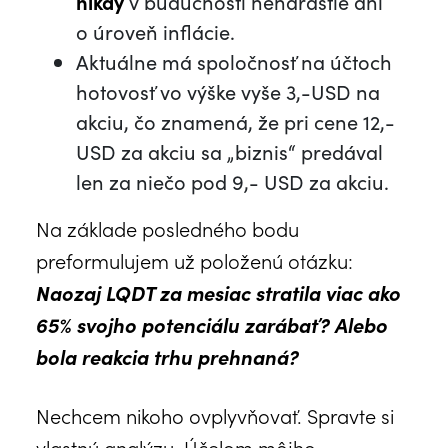
nikdy
v budúcnosti nenarastie ani
o úroveň inflácie.
Aktuálne má spoločnosť na účtoch
hotovosť vo výške vyše 3,-USD na
akciu, čo znamená, že pri cene 12,-
USD za akciu sa „biznis“ predával
len za niečo pod 9,- USD za akciu.
Na základe posledného bodu
preformulujem už položenú otázku:
Naozaj LQDT za mesiac stratila viac ako
65% svojho potenciálu zarábať? Alebo
bola reakcia trhu prehnaná?
Nechcem nikoho ovplyvňovať. Spravte si
vlastnú analýzu. Účelom môjho