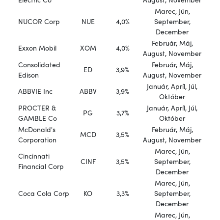
Marec, Jún,
NUCOR Corp
NUE
4,0%
September,
December
Február, Máj,
Exxon Mobil
XOM
4,0%
August, November
Consolidated
Február, Máj,
ED
3,9%
Edison
August, November
Január, Apríl, Júl,
ABBVIE Inc
ABBV
3,9%
Október
PROCTER &
Január, Apríl, Júl,
PG
3,7%
GAMBLE Co
Október
McDonald's
Február, Máj,
MCD
3,5%
Corporation
August, November
Marec, Jún,
Cincinnati
CINF
3,5%
September,
Financial Corp
December
Marec, Jún,
Coca Cola Corp
KO
3,3%
September,
December
Marec, Jún,