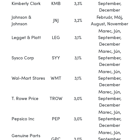
Kimberly Clark
KMB
3,3%
September,
December
Johnson &
Február, Máj,
JNJ
3,2%
Johnson
August, November
Marec, Jún,
Legget & Platt
LEG
3,1%
September,
December
Marec, Jún,
Sysco Corp
SYY
3,1%
September,
December
Marec, Jún,
Wal-Mart Stores
WMT
3,1%
September,
December
Marec, Jún,
T. Rowe Price
TROW
3,0%
September,
December
Marec, Jún,
Pepsico Inc
PEP
3,0%
September,
December
Marec, Jún,
Genuine Parts
GPC
3,0%
September,