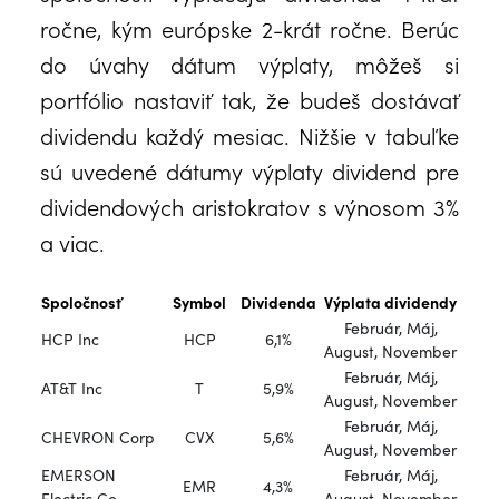
ročne, kým európske 2-krát ročne. Berúc
do úvahy dátum výplaty, môžeš si
portfólio nastaviť tak, že budeš dostávať
dividendu každý mesiac. Nižšie v tabuľke
sú uvedené dátumy výplaty dividend pre
dividendových aristokratov s výnosom 3%
a viac.
Spoločnosť
Symbol
Dividenda
Výplata dividendy
Február, Máj,
HCP Inc
HCP
6,1%
August, November
Február, Máj,
AT&T Inc
T
5,9%
August, November
Február, Máj,
CHEVRON Corp
CVX
5,6%
August, November
EMERSON
Február, Máj,
EMR
4,3%
Electric Co
August, November