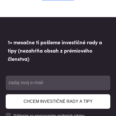
1× mesačne ti pošleme investičné rady a
tipy (nezahŕňa obsah z prémiového
členstva)
CHCEM INVESTIČNÉ RADY A TIPY
Súhlasím
so spracovaním osobných údajov