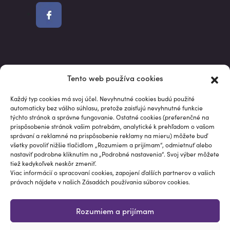
Market data powered by Intrinio.
Tento web používa cookies
S investovaním je spojené riziko. Hodnota investície môže v
priebehu jej trvania kolísať, niekedy aj výrazne. Údaje o
Každý typ cookies má svoj účel. Nevyhnutné cookies budú použité
automaticky bez vášho súhlasu, pretože zaisťujú nevyhnutné funkcie
minulej výkonnosti nie sú spoľahlivým ukazovateľom pre
týchto stránok a správne fungovanie. Ostatné cookies (preferenčné na
budúce výkonnosti. Informácie na tejto stránke, vrátane
prispôsobenie stránok vašim potrebám, analytické k prehľadom o vašom
analýz, výkonností a vzorových portfólií, sú poskytované „ako
správaní a reklamné na prispôsobenie reklamy na mieru) môžete buď
všetky povoliť nižšie tlačidlom „Rozumiem a prijímam“, odmietnuť alebo
sú“, neslúžia k poskytovaniu investičného poradenstva a
nastaviť podrobne kliknutím na „Podrobné nastavenia“. Svoj výber môžete
nepredstavujú odporúčanie ani výzvu na nákup, predaj alebo
tiež kedykoľvek neskôr zmeniť.
podržanie konkrétneho finančného nástroja ako vhodného
Viac informácií o spracovaní cookies, zapojení ďalších partnerov a vašich
právach nájdete v našich Zásadách používania súborov cookies.
pre konkrétneho investora.
© Papučový investor®
Rozumiem a prijímam
Programming by Studio TEM / Design & Marketing by