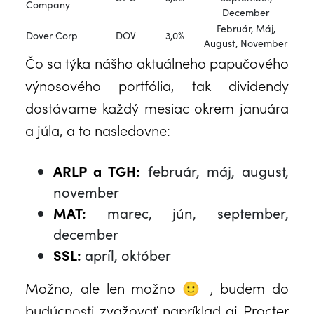
Company
December
Február, Máj,
Dover Corp
DOV
3,0%
August, November
Čo sa týka nášho aktuálneho papučového
výnosového portfólia, tak dividendy
dostávame každý mesiac okrem januára
a júla, a to nasledovne:
ARLP a TGH:
február, máj, august,
november
MAT:
marec, jún, september,
december
SSL:
apríl, október
Možno, ale len možno 🙂 , budem do
budúcnosti zvažovať napríklad aj Procter