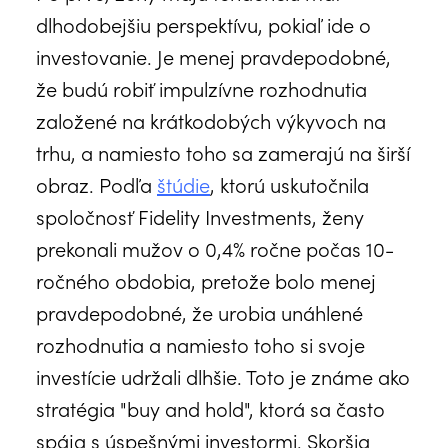
dlhodobejšiu perspektívu, pokiaľ ide o
investovanie. Je menej pravdepodobné,
že budú robiť impulzívne rozhodnutia
založené na krátkodobých výkyvoch na
trhu, a namiesto toho sa zamerajú na širší
obraz. Podľa
štúdie
, ktorú uskutočnila
spoločnosť Fidelity Investments, ženy
prekonali mužov o 0,4% ročne počas 10-
ročného obdobia, pretože bolo menej
pravdepodobné, že urobia unáhlené
rozhodnutia a namiesto toho si svoje
investície udržali dlhšie. Toto je známe ako
stratégia "buy and hold", ktorá sa často
spája s úspešnými investormi. Skoršia