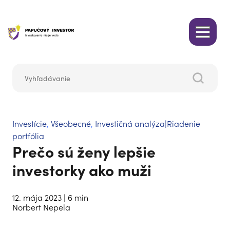
Investície
,
Všeobecné
,
Investičná analýza|Riadenie
portfólia
Prečo sú ženy lepšie
investorky ako muži
12. mája 2023
| 6 min
Norbert Nepela