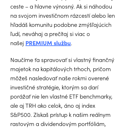
ceste – a hlavne výnosný. Ak si náhodou
na svojom investičnom rázcestí alebo len
hľadáš komunitu podobne zmýšľajúcich
ľudí, neváhaj a prečítaj si viac o
našej
PREMIUM službu
.
Naučíme ťa spravovať si vlastný finančný
majetok na kapitálových trhoch, pričom
môžeš nasledovať naše rokmi overené
investičné stratégie, ktorým sa darí
porážať nie len vlastné ETF benchmarky,
ale aj TRH ako celok, áno aj index
S&P500. Získaš prístup k našim reálnym
rastovým a dividendovým portfóliám,