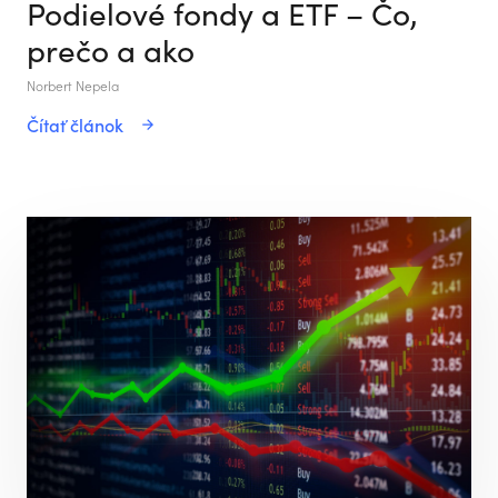
Podielové fondy a ETF – Čo,
prečo a ako
Norbert Nepela
Čítať článok