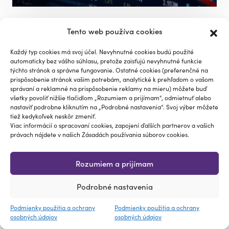
8. apríla 2022
| 7 min
Tento web používa cookies
Pozor na dobré spoločnosti
Každý typ cookies má svoj účel. Nevyhnutné cookies budú použité
(nie vždy sú dobrou
automaticky bez vášho súhlasu, pretože zaisťujú nevyhnutné funkcie
týchto stránok a správne fungovanie. Ostatné cookies (preferenčné na
investíciou)! Napr.Tesla (TSLA)
prispôsobenie stránok vašim potrebám, analytické k prehľadom o vašom
správaní a reklamné na prispôsobenie reklamy na mieru) môžete buď
všetky povoliť nižšie tlačidlom „Rozumiem a prijímam“, odmietnuť alebo
Norbert Nepela
nastaviť podrobne kliknutím na „Podrobné nastavenia“. Svoj výber môžete
Čítať článok
tiež kedykoľvek neskôr zmeniť.
Viac informácií o spracovaní cookies, zapojení ďalších partnerov a vašich
právach nájdete v našich Zásadách používania súborov cookies.
Rozumiem a prijímam
Podrobné nastavenia
Podmienky použitia a ochrany
Podmienky použitia a ochrany
osobných údajov
osobných údajov