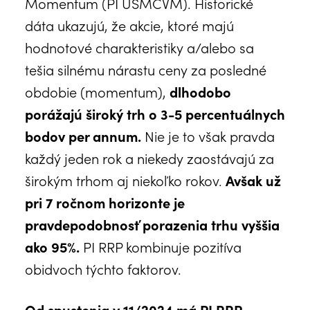
Momentum (PI USMCVM). Historické
dáta ukazujú, že akcie, ktoré majú
hodnotové charakteristiky a/alebo sa
tešia silnému nárastu ceny za posledné
obdobie (momentum),
dlhodobo
porážajú široký trh o 3-5 percentuálnych
bodov per annum.
Nie je to však pravda
každý jeden rok a niekedy zaostávajú za
širokým trhom aj niekoľko rokov.
Avšak už
pri 7 ročnom horizonte je
pravdepodobnosť porazenia trhu vyššia
ako 95%.
PI RRP kombinuje pozitíva
obidvoch týchto faktorov.
Od spustenia v 11/2024 má PI RRP