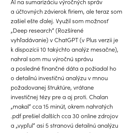
AI na sumarizáciu výročných správ
a účtovných závierok firiem, ale teraz som
zašiel ešte ďalej. Využil som možnosť
„Deep research“ (Rozšírené
vyhľadávanie) v ChatGPT (v Plus verzii je
k dispozícii 10 takýchto analýz mesačne),
nahral som mu výročnú správu
a posledné finančné dáta a požiadal ho
o detailnú investičnú analýzu v mnou
požadovanej štruktúre, vrátane
investičnej tézy pre a aj proti. Chalan
„makal“ cca 15 minút, okrem nahratých
.pdf prešiel ďalších cca 30 online zdrojov
a „vypľul“ asi 5 stranovú detailnú analýzu