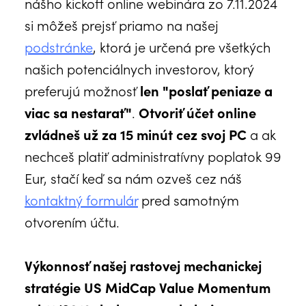
nášho kickoff online webinára zo 7.11.2024
si môžeš prejsť priamo na našej
podstránke
, ktorá je určená pre všetkých
našich potenciálnych investorov, ktorý
preferujú možnosť
len "poslať peniaze a
viac sa nestarať"
.
Otvoriť účet online
zvládneš už za 15 minút cez svoj PC
a ak
nechceš platiť administratívny poplatok 99
Eur, stačí keď sa nám ozveš cez náš
kontaktný formulár
pred samotným
otvorením účtu.
Výkonnosť našej rastovej mechanickej
stratégie US MidCap Value Momentum