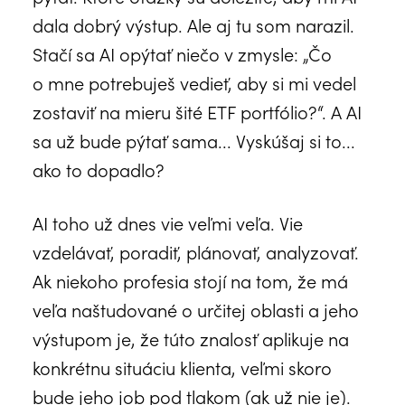
dala dobrý výstup. Ale aj tu som narazil.
Stačí sa AI opýtať niečo v zmysle: „Čo
o mne potrebuješ vedieť, aby si mi vedel
zostaviť na mieru šité ETF portfólio?“. A AI
sa už bude pýtať sama... Vyskúšaj si to...
ako to dopadlo?
AI toho už dnes vie veľmi veľa. Vie
vzdelávať, poradiť, plánovať, analyzovať.
Ak niekoho profesia stojí na tom, že má
veľa naštudované o určitej oblasti a jeho
výstupom je, že túto znalosť aplikuje na
konkrétnu situáciu klienta, veľmi skoro
bude jeho job pod tlakom (ak už nie je).