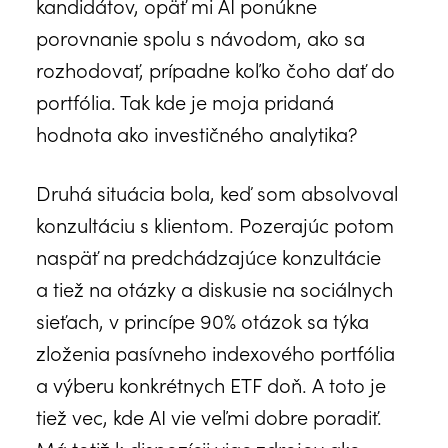
kandidátov, opäť mi AI ponúkne
porovnanie spolu s návodom, ako sa
rozhodovať, prípadne koľko čoho dať do
portfólia. Tak kde je moja pridaná
hodnota ako investičného analytika?
Druhá situácia bola, keď som absolvoval
konzultáciu s klientom. Pozerajúc potom
naspäť na predchádzajúce konzultácie
a tiež na otázky a diskusie na sociálnych
sieťach, v princípe 90% otázok sa týka
zloženia pasívneho indexového portfólia
a výberu konkrétnych ETF doň. A toto je
tiež vec, kde AI vie veľmi dobre poradiť.
Má totiž k dispozícii viac zdrojov ako