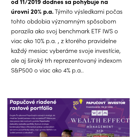
od 11/2019 dodnes sa pohybuje na
úrovni 20% p.a.
Týmito výsledkami počas
tohto obdobia významným spôsobom
porazila ako svoj benchmark ETF IWS o
viac ako 10% p.a. , z ktorého pravidelne
každý mesiac vyberáme svoje investície,
ale aj široký trh reprezentovaný indexom
S&P500 o viac ako 4% p.a..