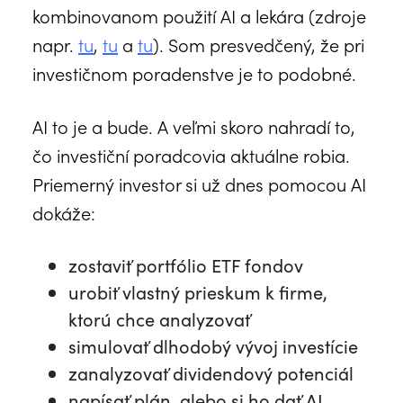
kombinovanom použití AI a lekára (zdroje
napr.
tu
,
tu
a
tu
). Som presvedčený, že pri
investičnom poradenstve je to podobné.
AI to je a bude. A veľmi skoro nahradí to,
čo investiční poradcovia aktuálne robia.
Priemerný investor si už dnes pomocou AI
dokáže:
zostaviť portfólio ETF fondov
urobiť vlastný prieskum k firme,
ktorú chce analyzovať
simulovať dlhodobý vývoj investície
zanalyzovať dividendový potenciál
napísať plán, alebo si ho dať AI