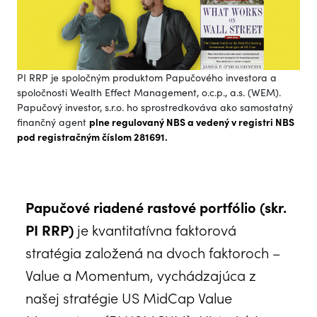
PI RRP je spoločným produktom Papučového investora a
spoločnosti Wealth Effect Management, o.c.p., a.s. (WEM).
Papučový investor, s.r.o. ho sprostredkováva ako samostatný
finančný agent
plne regulovaný NBS a vedený v registri NBS
pod registračným číslom 281691.
Papučové riadené rastové portfólio (skr.
PI RRP)
je kvantitatívna faktorová
stratégia založená na dvoch faktoroch –
Value a Momentum, vychádzajúca z
našej stratégie US MidCap Value