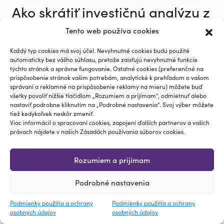
Ako skrátiť investičnú analýzu z
dní na hodiny
Tento web používa cookies
Norbert Nepela
Každý typ cookies má svoj účel. Nevyhnutné cookies budú použité
automaticky bez vášho súhlasu, pretože zaisťujú nevyhnutné funkcie
Čítať článok
týchto stránok a správne fungovanie. Ostatné cookies (preferenčné na
prispôsobenie stránok vašim potrebám, analytické k prehľadom o vašom
správaní a reklamné na prispôsobenie reklamy na mieru) môžete buď
všetky povoliť nižšie tlačidlom „Rozumiem a prijímam“, odmietnuť alebo
nastaviť podrobne kliknutím na „Podrobné nastavenia“. Svoj výber môžete
tiež kedykoľvek neskôr zmeniť.
Viac informácií o spracovaní cookies, zapojení ďalších partnerov a vašich
právach nájdete v našich Zásadách používania súborov cookies.
Rozumiem a prijímam
Podrobné nastavenia
Podmienky použitia a ochrany
Podmienky použitia a ochrany
osobných údajov
osobných údajov