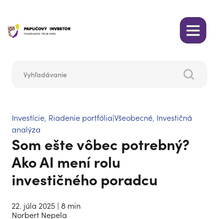
Investície
,
Riadenie portfólia|Všeobecné
,
Investičná
analýza
Som ešte vôbec potrebný?
Ako AI mení rolu
investičného poradcu
22. júla 2025
| 8 min
Norbert Nepela