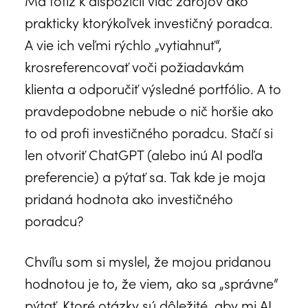
prakticky ktorýkoľvek investičný poradca.
A vie ich veľmi rýchlo „vytiahnuť“,
krosreferencovať voči požiadavkám
klienta a odporučiť výsledné portfólio. A to
pravdepodobne nebude o nič horšie ako
to od profi investičného poradcu. Stačí si
len otvoriť ChatGPT (alebo inú AI podľa
preferencie) a pýtať sa. Tak kde je moja
pridaná hodnota ako investičného
poradcu?
Chvíľu som si myslel, že mojou pridanou
hodnotou je to, že viem, ako sa „správne“
pýtať. Ktoré otázky sú dôležité, aby mi AI