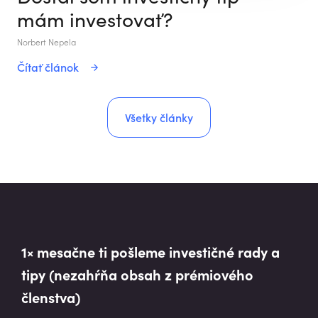
mám investovať?
Norbert Nepela
Čítať článok
Všetky články
1× mesačne ti pošleme investičné rady a
tipy (nezahŕňa obsah z prémiového
členstva)