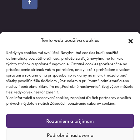
Market data powered by Intrinio.
Tento web používa cookies
S investovaním je spojené riziko. Hodnota investície môže v
priebehu jej trvania kolísať, niekedy aj výrazne. Údaje o
Každý typ cookies má svoj účel. Nevyhnutné cookies budú použité
automaticky bez vášho súhlasu, pretože zaisťujú nevyhnutné funkcie
minulej výkonnosti nie sú spoľahlivým ukazovateľom pre
týchto stránok a správne fungovanie. Ostatné cookies (preferenčné na
budúce výkonnosti. Informácie na tejto stránke, vrátane
prispôsobenie stránok vašim potrebám, analytické k prehľadom o vašom
analýz, výkonností a vzorových portfólií, sú poskytované „ako
správaní a reklamné na prispôsobenie reklamy na mieru) môžete buď
všetky povoliť nižšie tlačidlom „Rozumiem a prijímam“, odmietnuť alebo
sú“, neslúžia k poskytovaniu investičného poradenstva a
nastaviť podrobne kliknutím na „Podrobné nastavenia“. Svoj výber môžete
nepredstavujú odporúčanie ani výzvu na nákup, predaj alebo
tiež kedykoľvek neskôr zmeniť.
podržanie konkrétneho finančného nástroja ako vhodného
Viac informácií o spracovaní cookies, zapojení ďalších partnerov a vašich
právach nájdete v našich Zásadách používania súborov cookies.
pre konkrétneho investora.
© Papučový investor®
Rozumiem a prijímam
Programming by Studio TEM / Design & Marketing by
Podrobné nastavenia