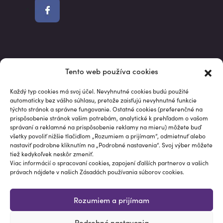
Market data powered by Intrinio.
Tento web používa cookies
S investovaním je spojené riziko. Hodnota investície môže v
priebehu jej trvania kolísať, niekedy aj výrazne. Údaje o
Každý typ cookies má svoj účel. Nevyhnutné cookies budú použité
automaticky bez vášho súhlasu, pretože zaisťujú nevyhnutné funkcie
minulej výkonnosti nie sú spoľahlivým ukazovateľom pre
týchto stránok a správne fungovanie. Ostatné cookies (preferenčné na
budúce výkonnosti. Informácie na tejto stránke, vrátane
prispôsobenie stránok vašim potrebám, analytické k prehľadom o vašom
analýz, výkonností a vzorových portfólií, sú poskytované „ako
správaní a reklamné na prispôsobenie reklamy na mieru) môžete buď
všetky povoliť nižšie tlačidlom „Rozumiem a prijímam“, odmietnuť alebo
sú“, neslúžia k poskytovaniu investičného poradenstva a
nastaviť podrobne kliknutím na „Podrobné nastavenia“. Svoj výber môžete
nepredstavujú odporúčanie ani výzvu na nákup, predaj alebo
tiež kedykoľvek neskôr zmeniť.
podržanie konkrétneho finančného nástroja ako vhodného
Viac informácií o spracovaní cookies, zapojení ďalších partnerov a vašich
právach nájdete v našich Zásadách používania súborov cookies.
pre konkrétneho investora.
© Papučový investor®
Rozumiem a prijímam
Programming by Studio TEM / Design & Marketing by
Podrobné nastavenia