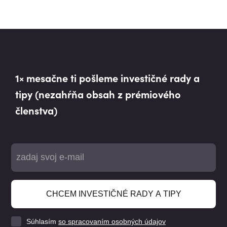
1× mesačne ti pošleme investičné rady a
tipy (nezahŕňa obsah z prémiového
členstva)
CHCEM INVESTIČNÉ RADY A TIPY
Súhlasím
so spracovaním osobných údajov