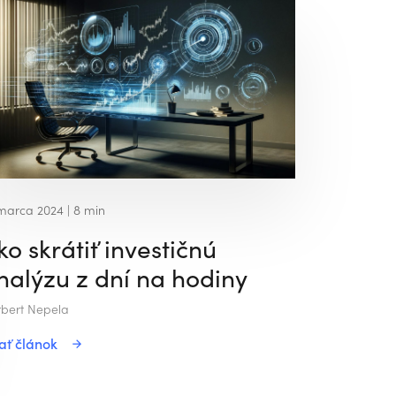
 marca 2024
| 8 min
ko skrátiť investičnú
nalýzu z dní na hodiny
bert Nepela
ať článok