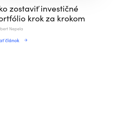
ko zostaviť investičné
ortfólio krok za krokom
bert Nepela
ať článok