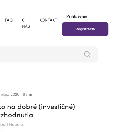
Prihlásenie
FAQ
O
KONTAKT
NÁS
Registrácia
 mája 2026
| 8 min
ko na dobré (investičné)
ozhodnutia
bert Nepela