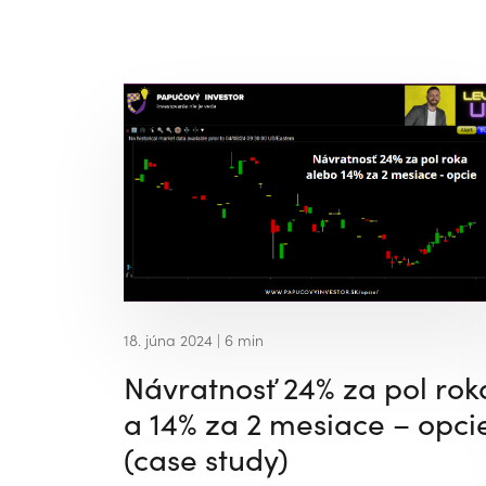
18. júna 2024
| 6 min
Návratnosť 24% za pol rok
a 14% za 2 mesiace – opci
(case study)