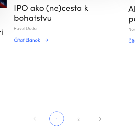
IPO ako (ne)cesta k
A
bohatstvu
p
Pavol Duda
i
Nor
Čítať článok
Čít
1
2