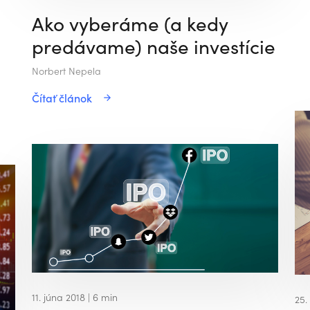
Ako vyberáme (a kedy
predávame) naše investície
Norbert Nepela
Čítať článok
11. júna 2018
| 6 min
25.