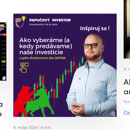
11.
A
a
a
Nor
e
Čít
6. mája 2024
| 8 min