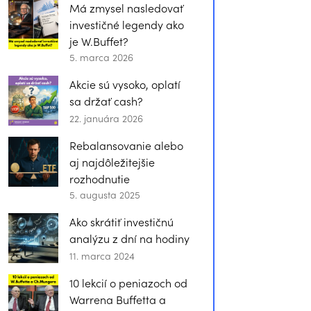
Má zmysel nasledovať
investičné legendy ako
je W.Buffet?
5. marca 2026
Akcie sú vysoko, oplatí
sa držať cash?
22. januára 2026
Rebalansovanie alebo
aj najdôležitejšie
rozhodnutie
5. augusta 2025
Ako skrátiť investičnú
analýzu z dní na hodiny
11. marca 2024
10 lekcií o peniazoch od
Warrena Buffetta a